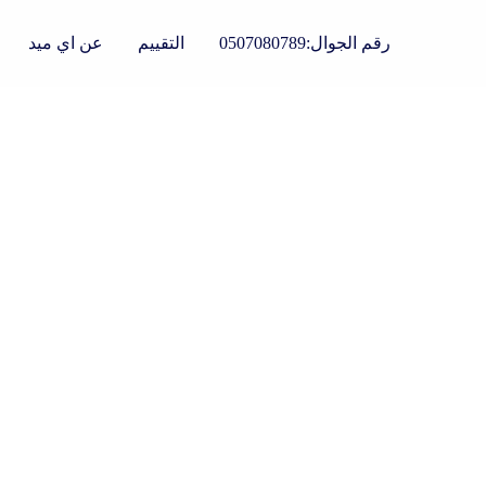
رقم الجوال:0507080789
التقييم
عن اي ميد